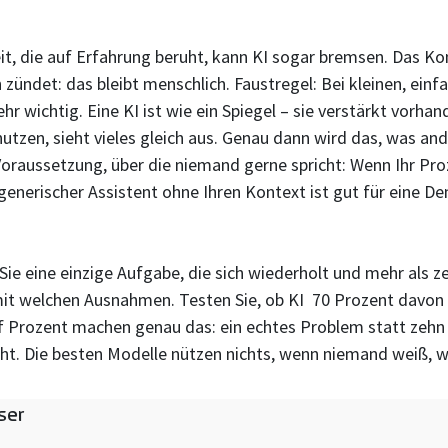
it, die auf Erfahrung beruht, kann KI sogar bremsen. Das K
 zündet: das bleibt menschlich. Faustregel: Bei kleinen, ei
r wichtig. Eine KI ist wie ein Spiegel – sie verstärkt vorhand
utzen, sieht vieles gleich aus. Genau dann wird das, was and
e Voraussetzung, über die niemand gerne spricht: Wenn Ihr Pro
generischer Assistent ohne Ihren Kontext ist gut für eine D
Sie eine einzige Aufgabe, die sich wiederholt und mehr als 
 mit welchen Ausnahmen. Testen Sie, ob KI 70 Prozent davo
nf Prozent machen genau das: ein echtes Problem statt zehn 
eht. Die besten Modelle nützen nichts, wenn niemand weiß, wi
ser