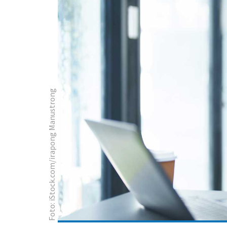
Foto: iStock.com/irapong Manustrong