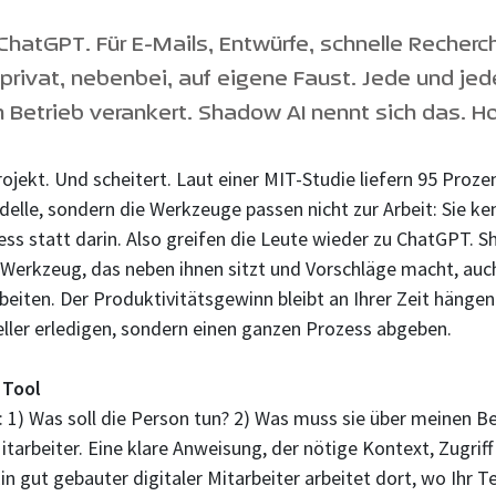
hatGPT. Für E-Mails, Entwürfe, schnelle Recherche
rivat, nebenbei, auf eigene Faust. Jede und jede
im Betrieb verankert. Shadow AI nennt sich das. 
projekt. Und scheitert. Laut einer MIT-Studie liefern 95 Proz
elle, sondern die Werkzeuge passen nicht zur Arbeit: Sie ke
ess statt darin. Also greifen die Leute wieder zu ChatGPT. S
 Werkzeug, das neben ihnen sitzt und Vorschläge macht, auch
rbeiten. Der Produktivitätsgewinn bleibt an Ihrer Zeit hänge
ller erledigen, sondern einen ganzen Prozess abgeben.
n Tool
ge: 1) Was soll die Person tun? 2) Was muss sie über meinen B
itarbeiter. Eine klare Anweisung, der nötige Kontext, Zugriff
in gut gebauter digitaler Mitarbeiter arbeitet dort, wo Ihr 