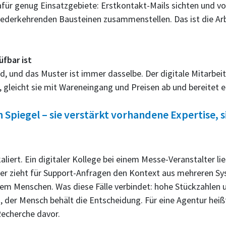
dafür genug Einsatzgebiete: Erstkontakt-Mails sichten und v
erkehrenden Bausteinen zusammenstellen. Das ist die Arbei
üfbar ist
d, und das Muster ist immer dasselbe. Der digitale Mitarbei
eicht sie mit Wareneingang und Preisen ab und bereitet ein
in Spiegel – sie verstärkt vorhandene Expertise, s
iert. Ein digitaler Kollege bei einem Messe-Veranstalter li
rer zieht für Support-Anfragen den Kontext aus mehreren 
em Menschen. Was diese Fälle verbindet: hohe Stückzahlen un
t, der Mensch behält die Entscheidung. Für eine Agentur he
Recherche davor.