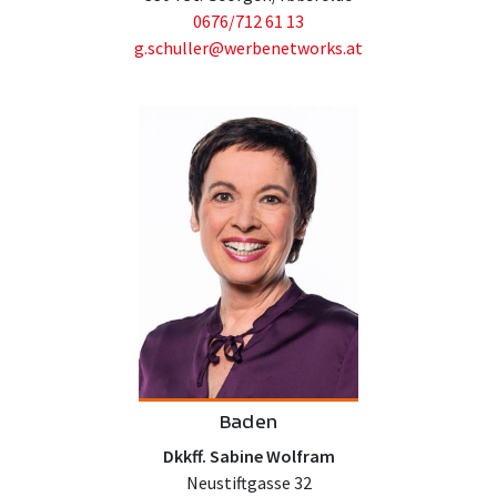
0676/712 61 13
g.schuller@werbenetworks.at
Baden
Dkkff. Sabine Wolfram
Neustiftgasse 32