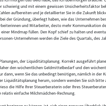
 schwierig und mit einem gewissen Unsicherheitsfaktor beha
ahlen aufbereiten und je detaillierter Sie in die Zukunft bli
l bei der Gründung, überlegt haben, wie das Unternehmen bes
rbeiterinnen und Mitarbeiter, desto mehr Kommunikation de
t einer Mindmap füllen. Den Kopf schief zu halten und event
rsonen-Unternehmen werden die Ziele des Quartals, des Ja
 Planungen, der Liquiditätsplanung. Korrekt ausgeführt plan
aher den wöchentlichen Geldmittelbedarf und den wöchentl
r dann, wenn Sie das unbedingt benötigen, nämlich in der Kri
einer Liquiditätsplanung herum, sondern wenden Sie sich bitt
ieso die Hilfe Ihrer Steuerberaterin oder Ihres Steuerberate
ne relativ einfache Milchmädchen-Rechnung.
aupt beginnen zu können, ist, sich einen genauen Überblick 