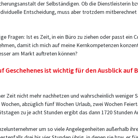
cherungsanstalt der Selbständigen. Ob die Dienstleisterin bz
 individuelle Entscheidung, muss aber trotzdem mitberechnet
ige Fragen: Ist es Zeit, in ein Büro zu ziehen oder passt ei
bnehmen, damit ich mich auf meine Kernkompetenzen konzentr
sser am Markt auftreten können?
uf Geschehenes ist wichtig für den Ausblick auf
er Zeit nicht mehr nachhetzen und wahrscheinlich weniger S
2 Wochen, abzüglich fünf Wochen Urlaub, zwei Wochen Feiert
tstagen zu je acht Stunden ergibt das dann 1720 Stunden Arbe
Einzelunternehmer um so viele Angelegenheiten außerhalb i
stenfalls drei bis vier Stunden übrig, in denen sie bzw. er f