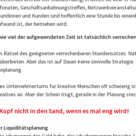
lefonaten, Geschäftsanbahnungstreffen, Netzwerkveranstalt
 Kundinnen und Kunden sind hoffentlich eine Stunde bis einei
ufwand ist, der betrieben wird.
ie viel der aufgewendeten Zeit ist tatsächlich verrechen
m Rätsel des geeigneten verrechenbaren Stundensatzes. Natü
überbieten. Aber das ist auf Dauer keine sinnvolle Strategi
nnplanung.
des Unternehmertums für kreative Menschen oft schwierig is
ives an. Aber der Schein trügt, gerade in der Planung steck
Kopf nicht in den Sand, wenn es mal eng wird!
r Liquiditätsplanung
ss ich morgen das Geld habe, das ich übermorgen brauche. U