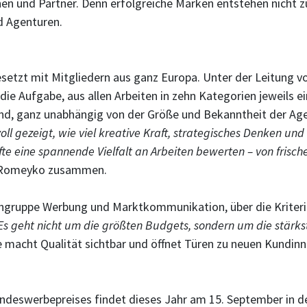
en und Partner. Denn erfolgreiche Marken entstehen nicht zu
 Agenturen.
esetzt mit Mitgliedern aus ganz Europa. Unter der Leitung v
 die Aufgabe, aus allen Arbeiten in zehn Kategorien jeweils 
rund, ganz unabhängig von der Größe und Bekanntheit der A
ll gezeigt, wie viel kreative Kraft, strategisches Denken und
te eine spannende Vielfalt an Arbeiten bewerten – von frisc
on Romeyko zusammen.
gruppe Werbung und Marktkommunikation, über die Kriter
Es geht nicht um die größten Budgets, sondern um die stärks
ie macht Qualität sichtbar und öffnet Türen zu neuen Kundin
ndeswerbepreises findet dieses Jahr am 15. September in der