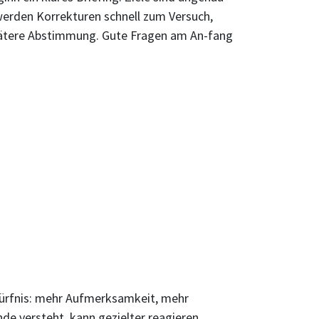
werden Korrekturen schnell zum Versuch,
 spätere Abstimmung. Gute Fragen am An-fang
dürfnis: mehr Aufmerksamkeit, mehr
e versteht, kann gezielter reagieren.