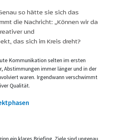
 Genau so hätte sie sich das
ommt die Nachricht: „Können wir da
reativer und
ekt, das sich im Kreis dreht?
t gute Kommunikation selten im ersten
r, Abstimmungen immer länger und in der
 involviert waren. Irgendwann verschwimmt
ver Qualität.
jektphasen
inn ein klares Briefing. Ziele sind ungenau