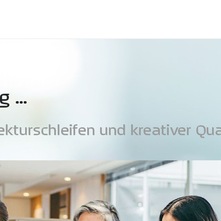
g …
kturschleifen und kreativer Qua