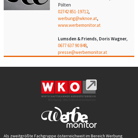
Pölten
02742 851-19712
,
werbung@wknoe.at
,
www.werbemonitor.at
Lumsden & Friends, Doris Wagner,
0677 637 90 848
,
presse@werbemonitor.at
Als zweitgrößte Fachgruppe österreichweit im Bereich Werbung